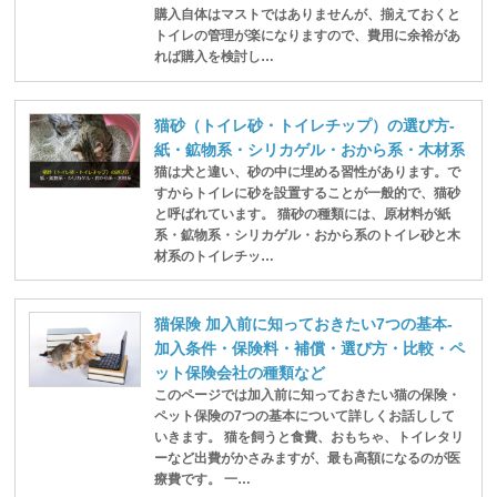
購入自体はマストではありませんが、揃えておくと
トイレの管理が楽になりますので、費用に余裕があ
れば購入を検討し…
猫砂（トイレ砂・トイレチップ）の選び方-
紙・鉱物系・シリカゲル・おから系・木材系
猫は犬と違い、砂の中に埋める習性があります。で
すからトイレに砂を設置することが一般的で、猫砂
と呼ばれています。 猫砂の種類には、原材料が紙
系・鉱物系・シリカゲル・おから系のトイレ砂と木
材系のトイレチッ…
猫保険 加入前に知っておきたい7つの基本-
加入条件・保険料・補償・選び方・比較・ペ
ット保険会社の種類など
このページでは加入前に知っておきたい猫の保険・
ペット保険の7つの基本について詳しくお話しして
いきます。 猫を飼うと食費、おもちゃ、トイレタリ
ーなど出費がかさみますが、最も高額になるのが医
療費です。 一…