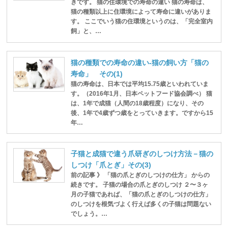
きです。 猫の住環境での寿命の違い 猫の寿命は、
猫の種類以上に住環境によって寿命に違いがありま
す。 ここでいう猫の住環境というのは、「完全室内
飼」と、…
猫の種類での寿命の違い-猫の飼い方「猫の
寿命」 その(1)
猫の寿命は、日本では平均15.75歳といわれていま
す。（2016年1月、日本ペットフード協会調べ） 猫
は、1年で成猫（人間の18歳程度）になり、その
後、1年で4歳ずつ歳をとっていきます。ですから15
年…
子猫と成猫で違う爪研ぎのしつけ方法－猫の
しつけ「爪とぎ」その(3)
前の記事 》 「猫の爪とぎのしつけの仕方」 からの
続きです。 子猫の場合の爪とぎのしつけ ２〜３ヶ
月の子猫であれば、「猫の爪とぎのしつけの仕方」
のしつけを根気づよく行えば多くの子猫は問題ない
でしょう。…