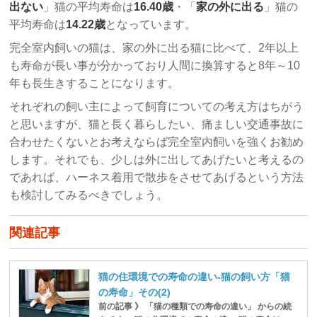
出ない
」猫の平均寿命は
16.40歳
・「
家の外に出る
」猫の
平均寿命は
14.22歳
となっています。
完全室内飼いの猫は、家の外に出る猫に比べて、2年以上
も寿命が長い事が分かっており人間に換算すると8年～10
年も長生きすることになります。
それぞれの飼い主によって飼育についての考え方はちがう
と思いますが、猫と長く暮らしたい、痛ましい交通事故に
合わせたくないとお考えならば完全室内飼いを強くお勧め
します。それでも、少しは外に出してあげたいと考えるの
であれば、ハーネス着用で散歩をさせてあげるという方法
も検討してみるべきでしょう。
関連記事
猫の住環境での寿命の違い-猫の飼い方「猫
の寿命」その(2)
前の記事 》 「猫の種類での寿命の違い」 からの続