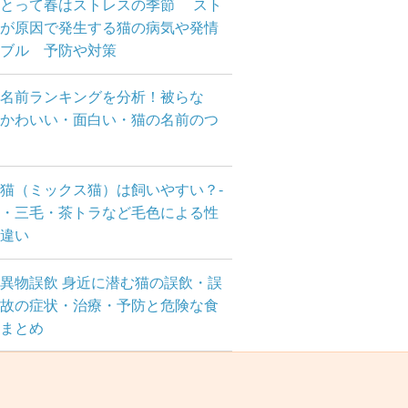
にとって春はストレスの季節 スト
が原因で発生する猫の病気や発情
ブル 予防や対策
名前ランキングを分析！被らな
かわいい・面白い・猫の名前のつ
方
猫（ミックス猫）は飼いやすい？-
・三毛・茶トラなど毛色による性
違い
異物誤飲 身近に潜む猫の誤飲・誤
故の症状・治療・予防と危険な食
まとめ