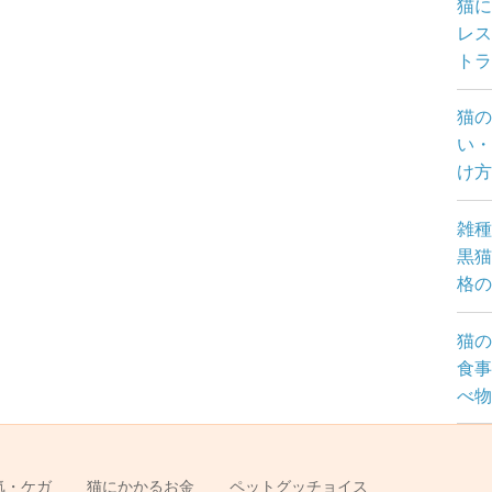
猫
レス
トラ
猫の
い・
け
雑種
黒猫
格の
猫の
食事
べ物
気・ケガ
猫にかかるお金
ペットグッチョイス