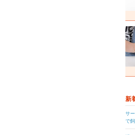
新
サー
で飼