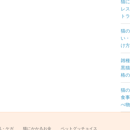
猫
レス
トラ
猫の
い・
け
雑種
黒猫
格の
猫の
食事
べ物
気・ケガ
猫にかかるお金
ペットグッチョイス