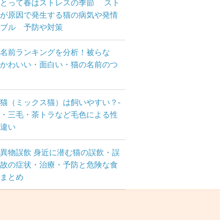
にとって春はストレスの季節 スト
が原因で発生する猫の病気や発情
ブル 予防や対策
名前ランキングを分析！被らな
かわいい・面白い・猫の名前のつ
方
猫（ミックス猫）は飼いやすい？-
・三毛・茶トラなど毛色による性
違い
異物誤飲 身近に潜む猫の誤飲・誤
故の症状・治療・予防と危険な食
まとめ