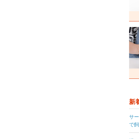
新
サー
で飼