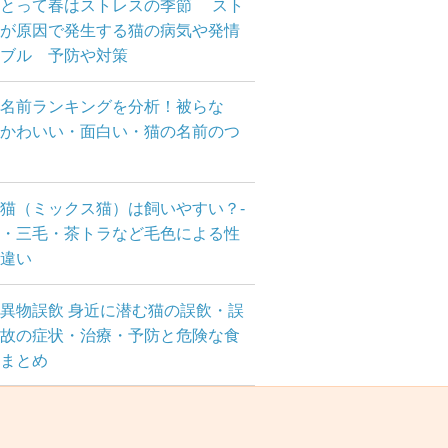
にとって春はストレスの季節 スト
が原因で発生する猫の病気や発情
ブル 予防や対策
名前ランキングを分析！被らな
かわいい・面白い・猫の名前のつ
方
猫（ミックス猫）は飼いやすい？-
・三毛・茶トラなど毛色による性
違い
異物誤飲 身近に潜む猫の誤飲・誤
故の症状・治療・予防と危険な食
まとめ