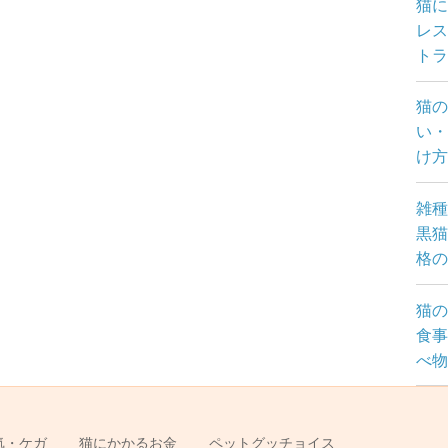
猫
レス
トラ
猫の
い・
け
雑種
黒猫
格の
猫の
食事
べ物
気・ケガ
猫にかかるお金
ペットグッチョイス