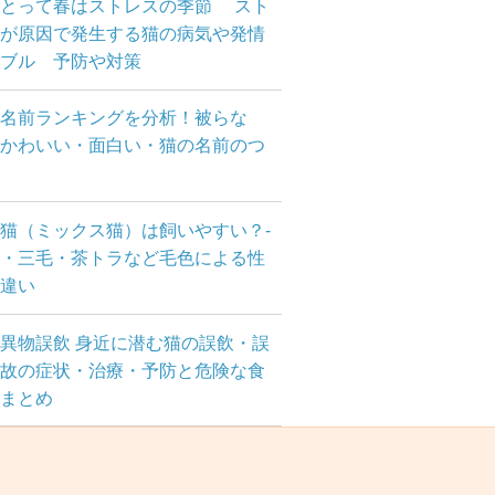
にとって春はストレスの季節 スト
が原因で発生する猫の病気や発情
ブル 予防や対策
名前ランキングを分析！被らな
かわいい・面白い・猫の名前のつ
方
猫（ミックス猫）は飼いやすい？-
・三毛・茶トラなど毛色による性
違い
異物誤飲 身近に潜む猫の誤飲・誤
故の症状・治療・予防と危険な食
まとめ