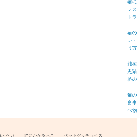
猫
レス
トラ
猫の
い・
け
雑種
黒猫
格の
猫の
食事
べ物
気・ケガ
猫にかかるお金
ペットグッチョイス