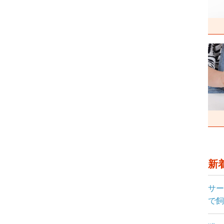
新
サー
で飼