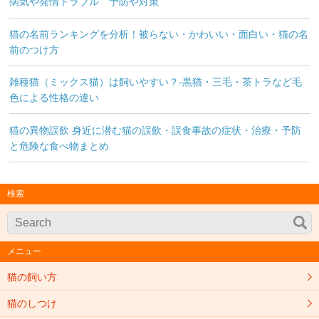
病気や発情トラブル 予防や対策
猫の名前ランキングを分析！被らない・かわいい・面白い・猫の名
前のつけ方
雑種猫（ミックス猫）は飼いやすい？-黒猫・三毛・茶トラなど毛
色による性格の違い
猫の異物誤飲 身近に潜む猫の誤飲・誤食事故の症状・治療・予防
と危険な食べ物まとめ
検索
メニュー
猫の飼い方
猫のしつけ